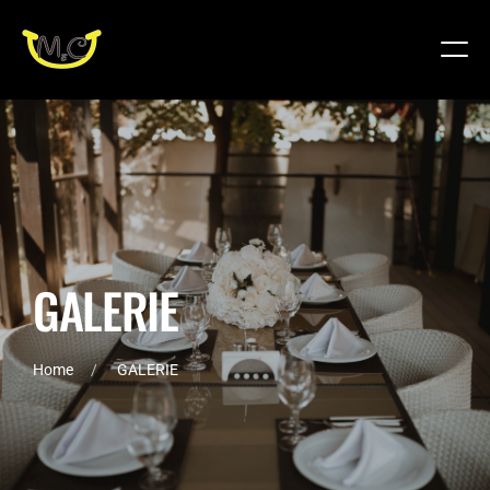
G
A
L
E
R
I
E
Home
GALERIE